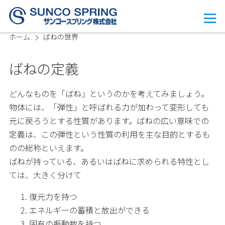
メインコンテンツに移動
メ
ニ
ホーム
ばねの世界
ュ
ー
パ
ばねの定義
ン
く
どんなものを「ばね」というのかを考えてみましょう。
物体には、「弾性」と呼ばれる力が加わって変形しても
ず
元に戻ろうとする性質があります。ばねの広い意味での
定義は、この弾性という性質の利用を主な目的とするも
のの総称といえます。
ばねが持っている、あるいはばねに求められる特性とし
ては、大きく分けて
復元力を持つ
エネルギーの蓄積と放出ができる
固有の振動数を持つ