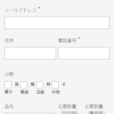
メールアドレス
住所
電話番号
分野
見
規
特
そ
積り
格品
注品
の他
品名
必要数量
必要数量
（試作時）
（量産時）