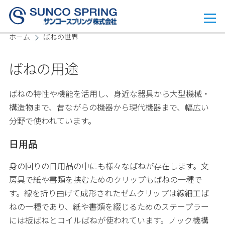
メインコンテンツに移動
メ
ニ
ホーム
ばねの世界
ュ
ー
パ
ばねの用途
ン
く
ばねの特性や機能を活用し、身近な器具から大型機械・
構造物まで、昔ながらの機器から現代機器まで、幅広い
ず
分野で使われています。
日用品
身の回りの日用品の中にも様々なばねが存在します。文
房具で紙や書類を挟むためのクリップもばねの一種で
す。線を折り曲げて成形されたゼムクリップは線細工ば
ねの一種であり、紙や書類を綴じるためのステープラー
には板ばねとコイルばねが使われています。ノック機構