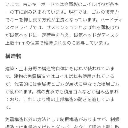
います。古いキーボードでは金属製のコイルばねが各キ
ーの下に組み込まれています。現在では、ゴムの復元力
でキーを押し戻す方式が主流となっています。ハードディ
スクドライブでは、サスペンションとよばれる薄板ばね
が磁気ヘッドに一定荷重を与え、磁気ヘッドがディスク
上数十nmの位置で維持されるのに寄与しています。
構造物
建築・土木分野の構造物自体にもばねが使われていま
す。建物の免震構造ではコイルばねも使用されている
が、代表的には金属板とゴムが層状に重なった積層ゴム
が使われます。橋の支承でも積層ゴムなどが組み込まれ
ており、これにより橋の上部構造の動きを逃していま
す。
免震構造以外の方法として制振構造がありますが、制振
構造では重量物をばねとダンパーを介して建物上部に取