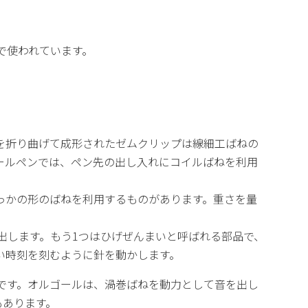
で使われています。
を折り曲げて成形されたゼムクリップは線細工ばねの
ールペンでは、ペン先の出し入れにコイルばねを利用
っかの形のばねを利用するものがあります。重さを量
出します。もう1つはひげぜんまいと呼ばれる部品で、
い時刻を刻むように針を動かします。
です。オルゴールは、渦巻ばねを動力として音を出し
もあります。