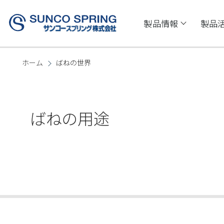
メインコンテンツに移動
Main
navigation
製品情報
製品
ホーム
ばねの世界
パ
ン
ばねの用途
く
ず