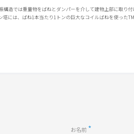
振構造では重量物をばねとダンパーを介して建物上部に取り付
塔には、ばね1本当たり1トンの巨大なコイルばねを使ったT
お名前