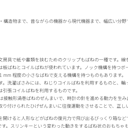
・構造物まで、昔ながらの機器から現代機器まで、幅広い分野
文房具で紙や書類を挟むためのクリップもばねの一種です。線
は板ばねとコイルばねが使われています。ノック機構を持つボ
1 mm 程度の小さなばねで支える機構を持つものもあります。
す。洗濯ばさみには、ねじりコイルばねを利用するものと、輪
は引張コイルばねを利用するものです。
つは接触形渦巻ばねのぜんまいで、時計の針を進める動力を生み
取り付けられたひげぜんまいに往復運動をさせることで、正し
を開けると人形などがばねの復元力で飛び出るびっくり箱など
です。スリンキーという変わった動きをするばね状のおもちゃ