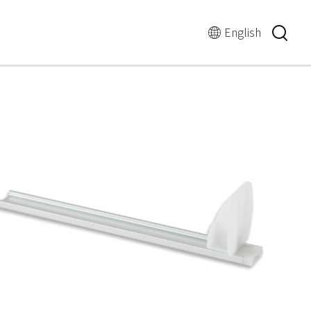
言
語
English
の
切
り
替
え