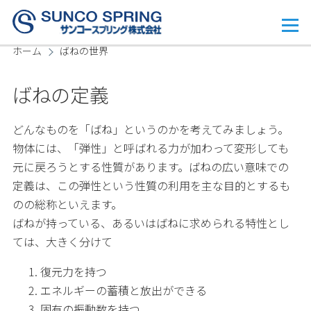
メインコンテンツに移動
メ
ニ
ホーム
ばねの世界
ュ
ー
パ
ばねの定義
ン
く
どんなものを「ばね」というのかを考えてみましょう。
物体には、「弾性」と呼ばれる力が加わって変形しても
ず
元に戻ろうとする性質があります。ばねの広い意味での
定義は、この弾性という性質の利用を主な目的とするも
のの総称といえます。
ばねが持っている、あるいはばねに求められる特性とし
ては、大きく分けて
復元力を持つ
エネルギーの蓄積と放出ができる
固有の振動数を持つ