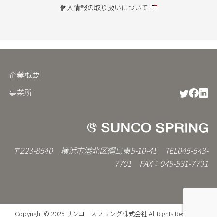
個人情報の取り扱いについて
企業概要
フ
ッ
事業所
タ
ー
メ
ニ
ュ
ー
〒223-8540 横浜市港北区綱島東5-10-41 TEL045-543-
7701 FAX：045-531-7701
Copyright © 2026
サンコースプリング株式会社
All Rights Reserved.