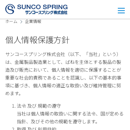
メインコンテンツに移動
メ
ニ
ホーム
企業情報
ュ
ー
パ
個人情報保護方針
ン
く
サンコースプリング株式会社（以下、「当社」という）
は、金属製品製造業として、ばねを主体とする製品の製
ず
造及び販売において、個人情報を適切に保護することが
重要な社会的責務であることを認識し、以下の基本的事
項に基づき、個人情報の適正な取扱い及び維持管理に努
めます。
法令 及び 規範の遵守
当社は個人情報の取扱いに関する法令、国が定める
指針、及びその他の規範を遵守します。
取得 及び 利用目的